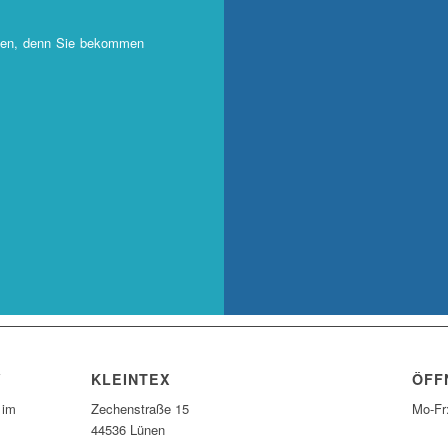
iben, denn Sie bekommen
W
KLEINTEX
ÖFF
 im
Zechenstraße 15
Mo-Fr
44536 Lünen